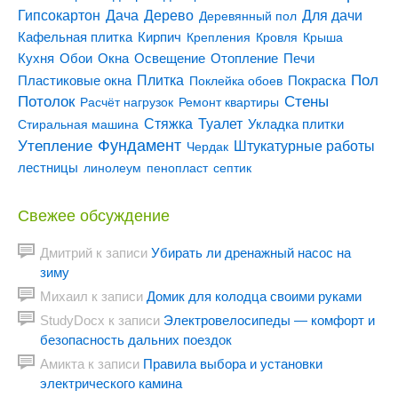
Гипсокартон
Дача
Дерево
Для дачи
Деревянный пол
Кирпич
Кафельная плитка
Крепления
Кровля
Крыша
Кухня
Отопление
Обои
Окна
Освещение
Печи
Пол
Плитка
Покраска
Пластиковые окна
Поклейка обоев
Потолок
Стены
Расчёт нагрузок
Ремонт квартиры
Туалет
Стяжка
Стиральная машина
Укладка плитки
Утепление
Фундамент
Штукатурные работы
Чердак
лестницы
линолеум
пенопласт
септик
Свежее обсуждение
Дмитрий
к записи
Убирать ли дренажный насос на
зиму
Михаил
к записи
Домик для колодца своими руками
StudyDocx
к записи
Электровелосипеды — комфорт и
безопасность дальних поездок
Амикта
к записи
Правила выбора и установки
электрического камина