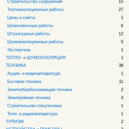
Строительство сооружений
15
Теплоизоляционные работы
27
Цены и сметы
1
Шпаклевочные работы
6
Штукатурные работы
12
Шумоизоляционные работы
5
Экспертиза
1
ТЕПЛО- и ШУМОИЗОЛЯЦИЯ
1
ТЕХНИКА
38
Аудио- и видеоаппаратура
1
Бытовая техника
11
Землеобрабатывающая техника
2
Землеройная техника
3
Строительная спецтехника
1
Теле- и радиоаппаратура
1
ТУРИЗМ
2