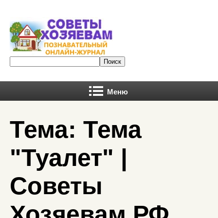
Меню
Тема: Тема
"Туалет" |
Советы
Хозяевам.РФ