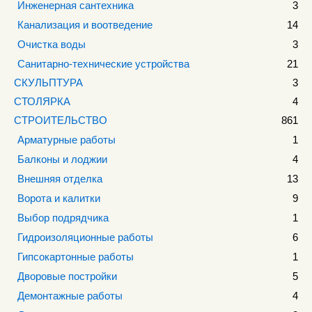
Инженерная сантехника
3
Канализация и воотведение
14
Очистка воды
3
Санитарно-технические устройства
21
СКУЛЬПТУРА
3
СТОЛЯРКА
4
СТРОИТЕЛЬСТВО
861
Арматурные работы
1
Балконы и лоджии
4
Внешняя отделка
13
Ворота и калитки
9
Выбор подрядчика
1
Гидроизоляционные работы
6
Гипсокартонные работы
1
Дворовые постройки
5
Демонтажные работы
4