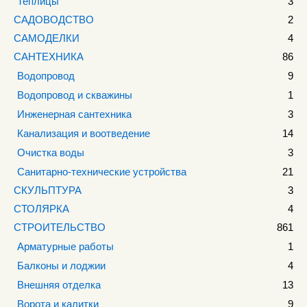
Теплицы
3
САДОВОДСТВО
2
САМОДЕЛКИ
4
САНТЕХНИКА
86
Водопровод
9
Водопровод и скважины
1
Инженерная сантехника
3
Канализация и воотведение
14
Очистка воды
3
Санитарно-технические устройства
21
СКУЛЬПТУРА
3
СТОЛЯРКА
4
СТРОИТЕЛЬСТВО
861
Арматурные работы
1
Балконы и лоджии
4
Внешняя отделка
13
Ворота и калитки
9