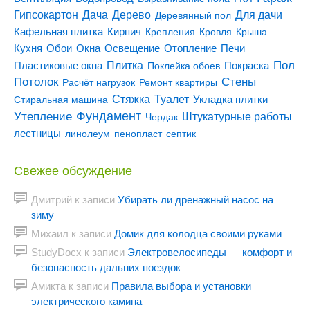
Гипсокартон
Дача
Дерево
Для дачи
Деревянный пол
Кирпич
Кафельная плитка
Крепления
Кровля
Крыша
Кухня
Отопление
Обои
Окна
Освещение
Печи
Пол
Плитка
Покраска
Пластиковые окна
Поклейка обоев
Потолок
Стены
Расчёт нагрузок
Ремонт квартиры
Туалет
Стяжка
Стиральная машина
Укладка плитки
Утепление
Фундамент
Штукатурные работы
Чердак
лестницы
линолеум
пенопласт
септик
Свежее обсуждение
Дмитрий
к записи
Убирать ли дренажный насос на
зиму
Михаил
к записи
Домик для колодца своими руками
StudyDocx
к записи
Электровелосипеды — комфорт и
безопасность дальних поездок
Амикта
к записи
Правила выбора и установки
электрического камина