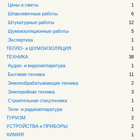
Цены и сметы
1
Шпаклевочные работы
6
Штукатурные работы
12
Шумоизоляционные работы
5
Экспертиза
1
ТЕПЛО- и ШУМОИЗОЛЯЦИЯ
1
ТЕХНИКА
38
Аудио- и видеоаппаратура
1
Бытовая техника
11
Землеобрабатывающая техника
2
Землеройная техника
3
Строительная спецтехника
1
Теле- и радиоаппаратура
1
ТУРИЗМ
2
УСТРОЙСТВА и ПРИБОРЫ
2
ХИМИЯ
1