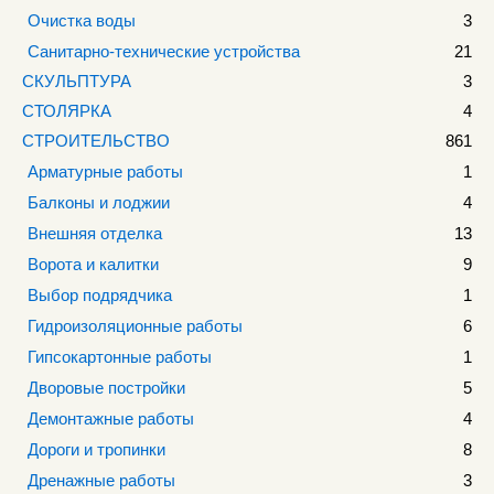
Очистка воды
3
Санитарно-технические устройства
21
СКУЛЬПТУРА
3
СТОЛЯРКА
4
СТРОИТЕЛЬСТВО
861
Арматурные работы
1
Балконы и лоджии
4
Внешняя отделка
13
Ворота и калитки
9
Выбор подрядчика
1
Гидроизоляционные работы
6
Гипсокартонные работы
1
Дворовые постройки
5
Демонтажные работы
4
Дороги и тропинки
8
Дренажные работы
3