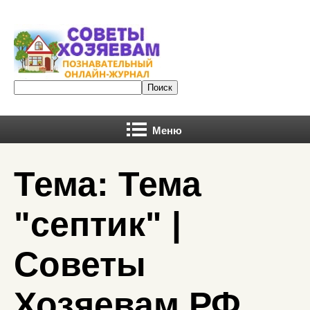
Меню
Тема: Тема
"септик" |
Советы
Хозяевам.РФ