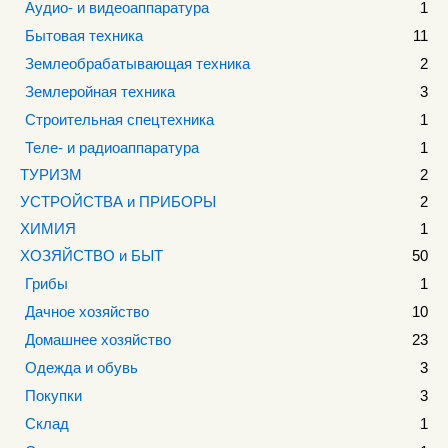
Аудио- и видеоаппаратура
1
Бытовая техника
11
Землеобрабатывающая техника
2
Землеройная техника
3
Строительная спецтехника
1
Теле- и радиоаппаратура
1
ТУРИЗМ
2
УСТРОЙСТВА и ПРИБОРЫ
2
ХИМИЯ
1
ХОЗЯЙСТВО и БЫТ
50
Грибы
1
Дачное хозяйство
10
Домашнее хозяйство
23
Одежда и обувь
3
Покупки
3
Склад
1