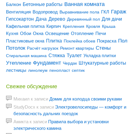
Ванная комната
Бетонные работы
Балкон
Гараж
Вентиляция
ГКЛ
Водопровод
Выравнивание пола
Гипсокартон
Дача
Дерево
Для дачи
Деревянный пол
Кирпич
Кафельная плитка
Крепления
Кровля
Крыша
Кухня
Отопление
Обои
Окна
Освещение
Печи
Пол
Плитка
Покраска
Пластиковые окна
Поклейка обоев
Потолок
Стены
Расчёт нагрузок
Ремонт квартиры
Туалет
Стяжка
Стиральная машина
Укладка плитки
Утепление
Фундамент
Штукатурные работы
Чердак
лестницы
линолеум
пенопласт
септик
Свежее обсуждение
Михаил
к записи
Домик для колодца своими руками
StudyDocx
к записи
Электровелосипеды — комфорт и
безопасность дальних поездок
Амикта
к записи
Правила выбора и установки
электрического камина