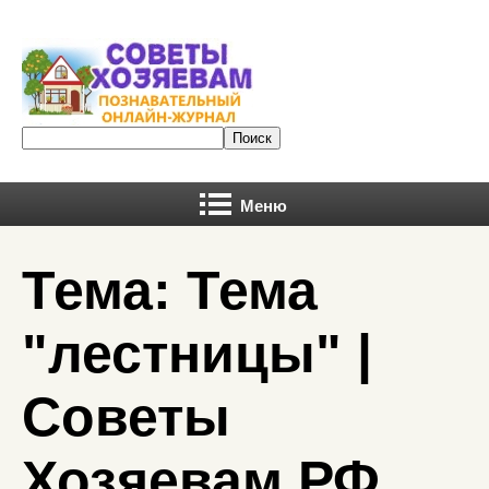
Меню
Тема: Тема
"лестницы" |
Советы
Хозяевам.РФ