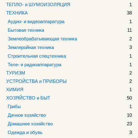
ТЕПЛО- и ШУМОИЗОЛЯЦИЯ
1
ТЕХНИКА
38
Аудио- и видеоаппаратура
1
Бытовая техника
11
Землеобрабатывающая техника
2
Землеройная техника
3
Строительная спецтехника
1
Теле- и радиоаппаратура
1
ТУРИЗМ
2
УСТРОЙСТВА и ПРИБОРЫ
2
ХИМИЯ
1
ХОЗЯЙСТВО и БЫТ
50
Грибы
1
Дачное хозяйство
10
Домашнее хозяйство
23
Одежда и обувь
3