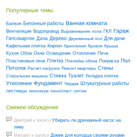
Популярные темы
Ванная комната
Бетонные работы
Балкон
Гараж
Вентиляция
ГКЛ
Водопровод
Выравнивание пола
Гипсокартон
Дача
Дерево
Для дачи
Деревянный пол
Кирпич
Кафельная плитка
Крепления
Кровля
Крыша
Кухня
Отопление
Обои
Окна
Освещение
Печи
Пол
Плитка
Покраска
Пластиковые окна
Поклейка обоев
Потолок
Стены
Расчёт нагрузок
Ремонт квартиры
Туалет
Стяжка
Стиральная машина
Укладка плитки
Утепление
Фундамент
Штукатурные работы
Чердак
лестницы
линолеум
пенопласт
септик
Свежее обсуждение
Дмитрий
к записи
Убирать ли дренажный насос на
зиму
Михаил
к записи
Домик для колодца своими руками