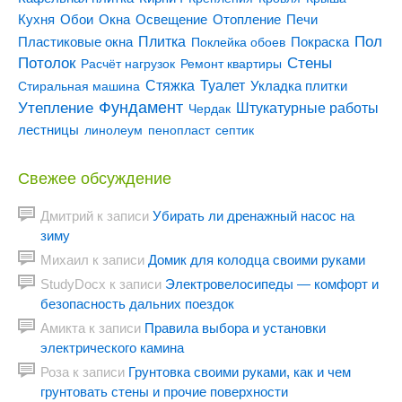
Кухня
Отопление
Обои
Окна
Освещение
Печи
Пол
Плитка
Покраска
Пластиковые окна
Поклейка обоев
Потолок
Стены
Расчёт нагрузок
Ремонт квартиры
Туалет
Стяжка
Стиральная машина
Укладка плитки
Утепление
Фундамент
Штукатурные работы
Чердак
лестницы
линолеум
пенопласт
септик
Свежее обсуждение
Дмитрий
к записи
Убирать ли дренажный насос на
зиму
Михаил
к записи
Домик для колодца своими руками
StudyDocx
к записи
Электровелосипеды — комфорт и
безопасность дальних поездок
Амикта
к записи
Правила выбора и установки
электрического камина
Роза
к записи
Грунтовка своими руками, как и чем
грунтовать стены и прочие поверхности