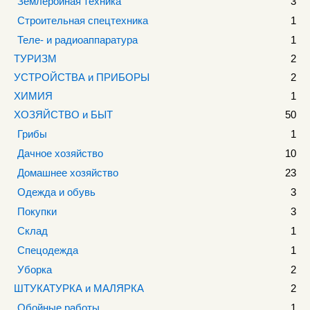
Землеройная техника
3
Строительная спецтехника
1
Теле- и радиоаппаратура
1
ТУРИЗМ
2
УСТРОЙСТВА и ПРИБОРЫ
2
ХИМИЯ
1
ХОЗЯЙСТВО и БЫТ
50
Грибы
1
Дачное хозяйство
10
Домашнее хозяйство
23
Одежда и обувь
3
Покупки
3
Склад
1
Спецодежда
1
Уборка
2
ШТУКАТУРКА и МАЛЯРКА
2
Обойные работы
1