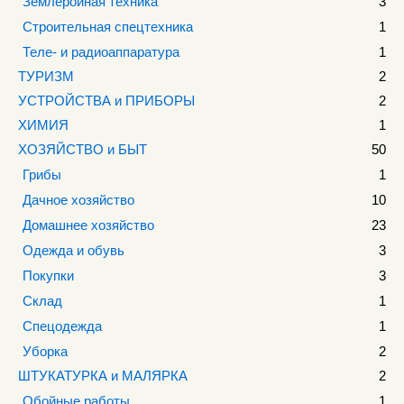
Землеройная техника
3
Строительная спецтехника
1
Теле- и радиоаппаратура
1
ТУРИЗМ
2
УСТРОЙСТВА и ПРИБОРЫ
2
ХИМИЯ
1
ХОЗЯЙСТВО и БЫТ
50
Грибы
1
Дачное хозяйство
10
Домашнее хозяйство
23
Одежда и обувь
3
Покупки
3
Склад
1
Спецодежда
1
Уборка
2
ШТУКАТУРКА и МАЛЯРКА
2
Обойные работы
1