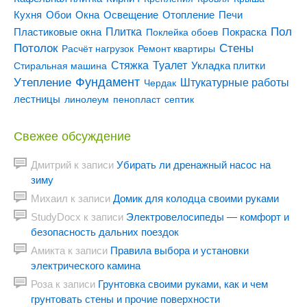
Кухня
Отопление
Обои
Окна
Освещение
Печи
Пол
Плитка
Покраска
Пластиковые окна
Поклейка обоев
Потолок
Стены
Расчёт нагрузок
Ремонт квартиры
Туалет
Стяжка
Стиральная машина
Укладка плитки
Утепление
Фундамент
Штукатурные работы
Чердак
лестницы
линолеум
пенопласт
септик
Свежее обсуждение
Дмитрий
к записи
Убирать ли дренажный насос на
зиму
Михаил
к записи
Домик для колодца своими руками
StudyDocx
к записи
Электровелосипеды — комфорт и
безопасность дальних поездок
Амикта
к записи
Правила выбора и установки
электрического камина
Роза
к записи
Грунтовка своими руками, как и чем
грунтовать стены и прочие поверхности