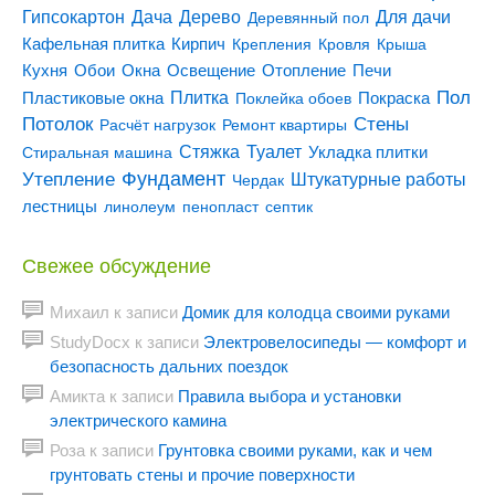
Гипсокартон
Дача
Дерево
Для дачи
Деревянный пол
Кирпич
Кафельная плитка
Крепления
Кровля
Крыша
Кухня
Отопление
Обои
Окна
Освещение
Печи
Пол
Плитка
Покраска
Пластиковые окна
Поклейка обоев
Потолок
Стены
Расчёт нагрузок
Ремонт квартиры
Туалет
Стяжка
Стиральная машина
Укладка плитки
Утепление
Фундамент
Штукатурные работы
Чердак
лестницы
линолеум
пенопласт
септик
Свежее обсуждение
Михаил
к записи
Домик для колодца своими руками
StudyDocx
к записи
Электровелосипеды — комфорт и
безопасность дальних поездок
Амикта
к записи
Правила выбора и установки
электрического камина
Роза
к записи
Грунтовка своими руками, как и чем
грунтовать стены и прочие поверхности