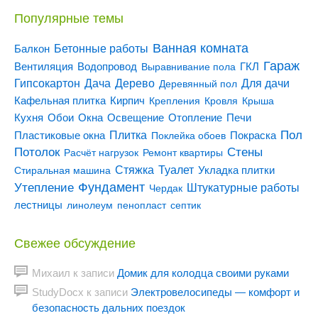
Популярные темы
Ванная комната
Бетонные работы
Балкон
Гараж
Вентиляция
ГКЛ
Водопровод
Выравнивание пола
Гипсокартон
Дача
Дерево
Для дачи
Деревянный пол
Кирпич
Кафельная плитка
Крепления
Кровля
Крыша
Кухня
Отопление
Обои
Окна
Освещение
Печи
Пол
Плитка
Покраска
Пластиковые окна
Поклейка обоев
Потолок
Стены
Расчёт нагрузок
Ремонт квартиры
Туалет
Стяжка
Стиральная машина
Укладка плитки
Утепление
Фундамент
Штукатурные работы
Чердак
лестницы
линолеум
пенопласт
септик
Свежее обсуждение
Михаил
к записи
Домик для колодца своими руками
StudyDocx
к записи
Электровелосипеды — комфорт и
безопасность дальних поездок