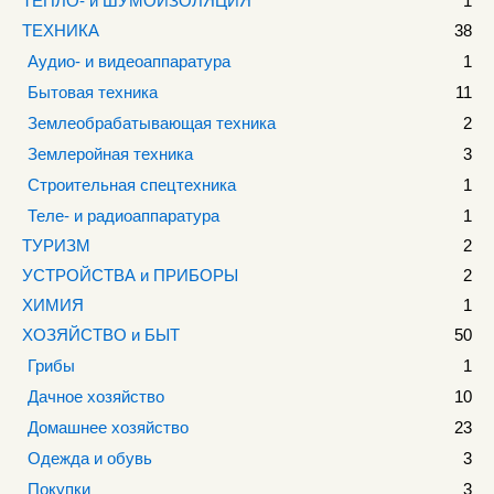
ТЕПЛО- и ШУМОИЗОЛЯЦИЯ
1
ТЕХНИКА
38
Аудио- и видеоаппаратура
1
Бытовая техника
11
Землеобрабатывающая техника
2
Землеройная техника
3
Строительная спецтехника
1
Теле- и радиоаппаратура
1
ТУРИЗМ
2
УСТРОЙСТВА и ПРИБОРЫ
2
ХИМИЯ
1
ХОЗЯЙСТВО и БЫТ
50
Грибы
1
Дачное хозяйство
10
Домашнее хозяйство
23
Одежда и обувь
3
Покупки
3