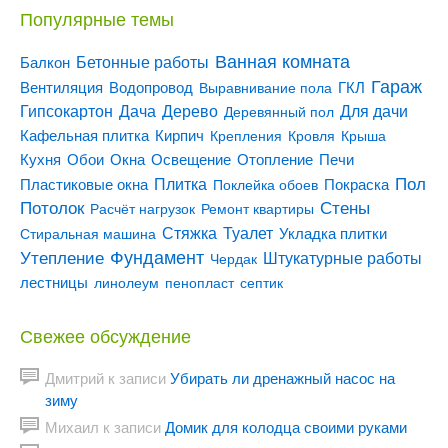
Популярные темы
Ванная комната
Бетонные работы
Балкон
Гараж
Вентиляция
ГКЛ
Водопровод
Выравнивание пола
Гипсокартон
Дача
Дерево
Для дачи
Деревянный пол
Кирпич
Кафельная плитка
Крепления
Кровля
Крыша
Кухня
Отопление
Обои
Окна
Освещение
Печи
Пол
Плитка
Покраска
Пластиковые окна
Поклейка обоев
Потолок
Стены
Расчёт нагрузок
Ремонт квартиры
Туалет
Стяжка
Стиральная машина
Укладка плитки
Утепление
Фундамент
Штукатурные работы
Чердак
лестницы
линолеум
пенопласт
септик
Свежее обсуждение
Дмитрий
к записи
Убирать ли дренажный насос на
зиму
Михаил
к записи
Домик для колодца своими руками