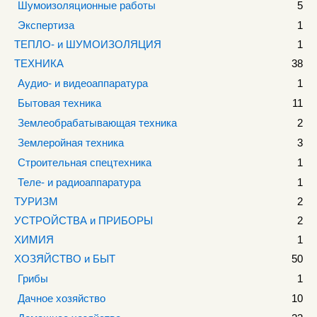
Шумоизоляционные работы
5
Экспертиза
1
ТЕПЛО- и ШУМОИЗОЛЯЦИЯ
1
ТЕХНИКА
38
Аудио- и видеоаппаратура
1
Бытовая техника
11
Землеобрабатывающая техника
2
Землеройная техника
3
Строительная спецтехника
1
Теле- и радиоаппаратура
1
ТУРИЗМ
2
УСТРОЙСТВА и ПРИБОРЫ
2
ХИМИЯ
1
ХОЗЯЙСТВО и БЫТ
50
Грибы
1
Дачное хозяйство
10