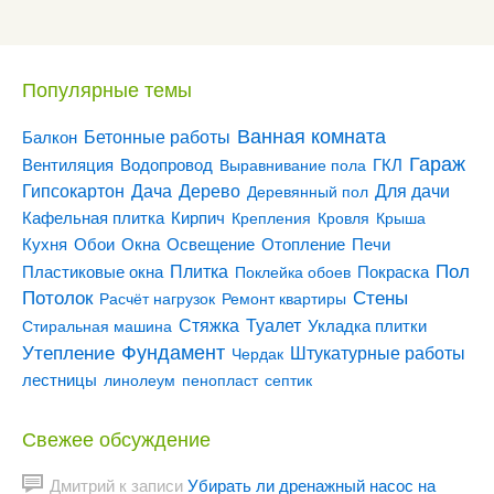
Популярные темы
Ванная комната
Бетонные работы
Балкон
Гараж
Вентиляция
ГКЛ
Водопровод
Выравнивание пола
Гипсокартон
Дача
Дерево
Для дачи
Деревянный пол
Кирпич
Кафельная плитка
Крепления
Кровля
Крыша
Кухня
Отопление
Обои
Окна
Освещение
Печи
Пол
Плитка
Покраска
Пластиковые окна
Поклейка обоев
Потолок
Стены
Расчёт нагрузок
Ремонт квартиры
Туалет
Стяжка
Стиральная машина
Укладка плитки
Утепление
Фундамент
Штукатурные работы
Чердак
лестницы
линолеум
пенопласт
септик
Свежее обсуждение
Дмитрий
к записи
Убирать ли дренажный насос на