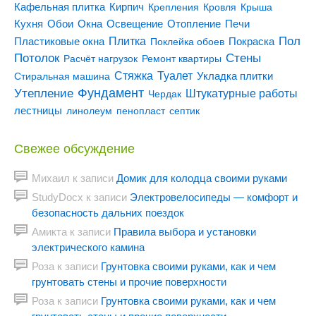
Кирпич
Кафельная плитка
Крепления
Кровля
Крыша
Кухня
Отопление
Обои
Окна
Освещение
Печи
Пол
Плитка
Покраска
Пластиковые окна
Поклейка обоев
Потолок
Стены
Расчёт нагрузок
Ремонт квартиры
Туалет
Стяжка
Стиральная машина
Укладка плитки
Утепление
Фундамент
Штукатурные работы
Чердак
лестницы
линолеум
пенопласт
септик
Свежее обсуждение
Михаил
к записи
Домик для колодца своими руками
StudyDocx
к записи
Электровелосипеды — комфорт и
безопасность дальних поездок
Амикта
к записи
Правила выбора и установки
электрического камина
Роза
к записи
Грунтовка своими руками, как и чем
грунтовать стены и прочие поверхности
Роза
к записи
Грунтовка своими руками, как и чем