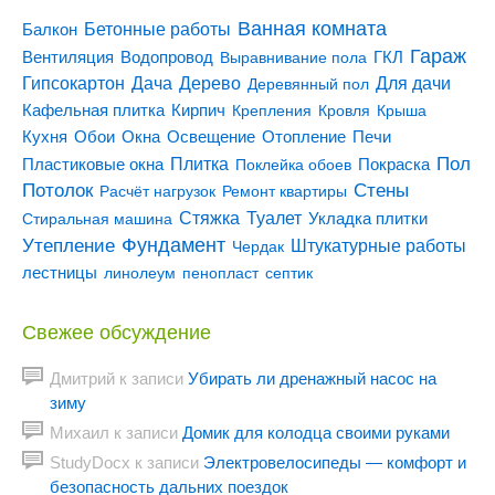
Ванная комната
Бетонные работы
Балкон
Гараж
Вентиляция
ГКЛ
Водопровод
Выравнивание пола
Гипсокартон
Дача
Дерево
Для дачи
Деревянный пол
Кирпич
Кафельная плитка
Крепления
Кровля
Крыша
Кухня
Отопление
Обои
Окна
Освещение
Печи
Пол
Плитка
Покраска
Пластиковые окна
Поклейка обоев
Потолок
Стены
Расчёт нагрузок
Ремонт квартиры
Туалет
Стяжка
Стиральная машина
Укладка плитки
Утепление
Фундамент
Штукатурные работы
Чердак
лестницы
линолеум
пенопласт
септик
Свежее обсуждение
Дмитрий
к записи
Убирать ли дренажный насос на
зиму
Михаил
к записи
Домик для колодца своими руками
StudyDocx
к записи
Электровелосипеды — комфорт и
безопасность дальних поездок