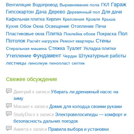
Гараж
Вентиляция
ГКЛ
Водопровод
Выравнивание пола
Гипсокартон
Дача
Дерево
Для дачи
Деревянный пол
Кирпич
Кафельная плитка
Крепления
Кровля
Крыша
Кухня
Отопление
Обои
Окна
Освещение
Печи
Пол
Плитка
Покраска
Пластиковые окна
Поклейка обоев
Потолок
Стены
Расчёт нагрузок
Ремонт квартиры
Туалет
Стяжка
Стиральная машина
Укладка плитки
Утепление
Фундамент
Штукатурные работы
Чердак
лестницы
линолеум
пенопласт
септик
Свежее обсуждение
Дмитрий
к записи
Убирать ли дренажный насос на
зиму
Михаил
к записи
Домик для колодца своими руками
StudyDocx
к записи
Электровелосипеды — комфорт и
безопасность дальних поездок
Амикта
к записи
Правила выбора и установки