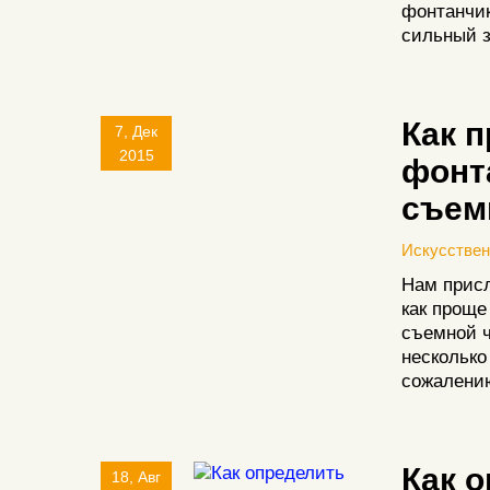
фонтанчи
сильный з
Как 
7, Дек
2015
фонт
съем
Искусстве
Нам присл
как проще
съемной ч
несколько
сожалени
Как 
18, Авг