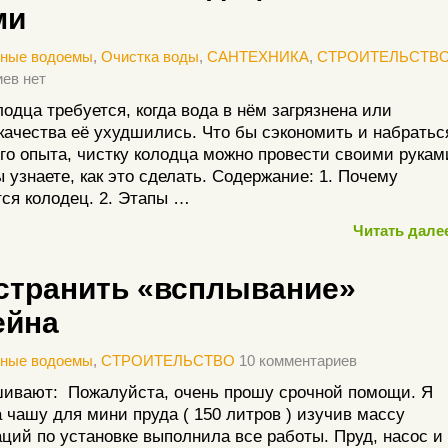
ми
нные водоемы
,
Очистка воды
,
САНТЕХНИКА
,
СТРОИТЕЛЬСТВ
ев нет
лодца требуется, когда вода в нём загрязнена или
качества её ухудшились. Что бы сэкономить и набратьс
го опыта, чистку колодца можно провести своими рукам
ы узнаете, как это сделать. Содержание: 1. Почему
тся колодец. 2. Этапы …
Читать далее
устранить «всплывание»
ейна
нные водоемы
,
СТРОИТЕЛЬСТВО
10 комментариев
шивают: Пожалуйста, очень прошу срочной помощи. Я
 чашу для мини пруда ( 150 литров ) изучив массу
ций по установке выполнила все работы. Пруд, насос и