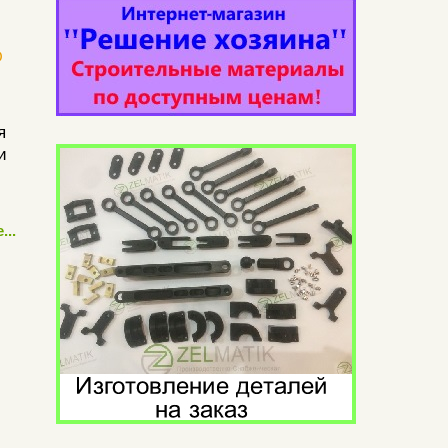
О
я
и
...