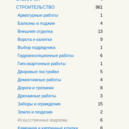
СТРОИТЕЛЬСТВО
861
Арматурные работы
1
Балконы и лоджии
4
Внешняя отделка
13
Ворота и калитки
9
Выбор подрядчика
1
Гидроизоляционные работы
6
Гипсокартонные работы
1
Дворовые постройки
5
Демонтажные работы
4
Дороги и тропинки
8
Дренажные работы
3
Заборы и ограждения
15
Земля и геодезия
2
Искусственные водоемы
6
Каменная и кирпичные кладки
8