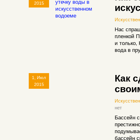
2015
иску
Искусстве
Нас спраш
пленкой П
и только,
вода в пр
Как с
1, Июл
2015
своим
Искусстве
нет
Бассейн с
престижно
подумывае
бассейн с