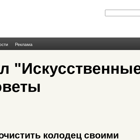
ости
Реклама
ел "Искусственны
оветы
почистить колодец своими