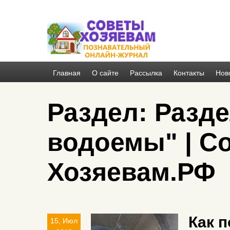
Главная
О сайте
Рассылка
Контакты
Нов
Раздел: Разд
водоемы" | С
Хозяевам.РФ
Как 
15, Июл