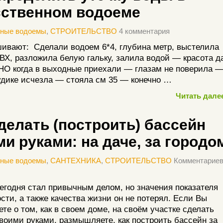
сственном водоеме
нные водоемы
,
СТРОИТЕЛЬСТВО
4 комментария
ивают: Сделали водоем 6*4, глубина метр, выстелила
ВХ, разложила белую гальку, залила водой — красота д
 НО когда в выходные приехали — глазам не поверила 
удике исчезла — стояла см 35 — конечно …
Читать далее
делать (построить) бассейн
и руками: на даче, за городо
нные водоемы
,
САНТЕХНИКА
,
СТРОИТЕЛЬСТВО
Комментарие
егодня стал привычным делом, но значения показателя
сти, а также качества жизни он не потерял. Если Вы
те о том, как в своем доме, на своём участке сделать
воими руками, размышляете, как построить бассейн за