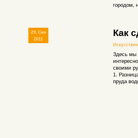
городом, 
Как 
29, Сен
2011
Искусстве
Здесь мы 
интересно
своими ру
1. Разниц
пруда вод