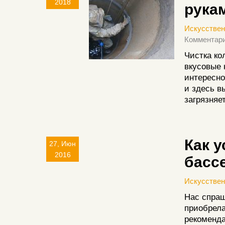
2018
рука
Искусстве
Комментари
Чистка ко
вкусовые 
интересно
и здесь в
загрязняе
Как 
27, Июн
2016
басс
Искусстве
Нас спра
приобрела
рекоменда