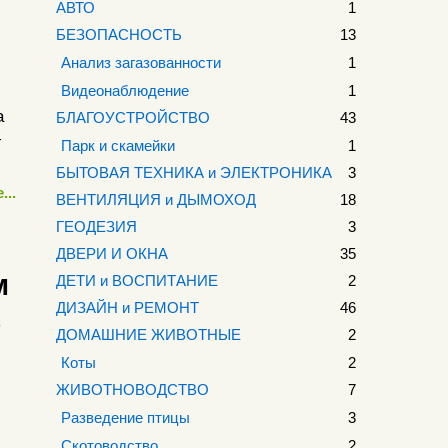
АВТО
1
БЕЗОПАСНОСТЬ
13
Анализ загазованности
1
Видеонаблюдение
1
а
БЛАГОУСТРОЙСТВО
43
—
Парк и скамейки
1
БЫТОВАЯ ТЕХНИКА и ЭЛЕКТРОНИКА
3
...
ВЕНТИЛЯЦИЯ и ДЫМОХОД
18
ГЕОДЕЗИЯ
3
ДВЕРИ И ОКНА
35
м
ДЕТИ и ВОСПИТАНИЕ
2
ДИЗАЙН и РЕМОНТ
46
в
ДОМАШНИЕ ЖИВОТНЫЕ
2
Коты
2
ЖИВОТНОВОДСТВО
7
Разведение птицы
3
Скотоводство
2