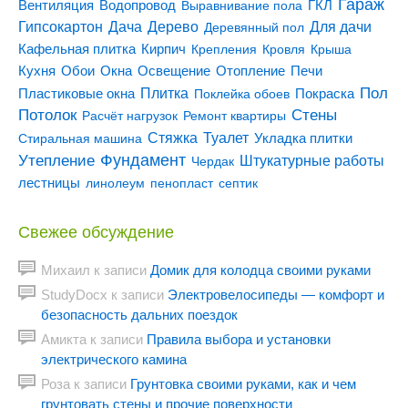
Гараж
Вентиляция
ГКЛ
Водопровод
Выравнивание пола
Гипсокартон
Дача
Дерево
Для дачи
Деревянный пол
Кирпич
Кафельная плитка
Крепления
Кровля
Крыша
Кухня
Отопление
Обои
Окна
Освещение
Печи
Пол
Плитка
Покраска
Пластиковые окна
Поклейка обоев
Потолок
Стены
Расчёт нагрузок
Ремонт квартиры
Туалет
Стяжка
Стиральная машина
Укладка плитки
Утепление
Фундамент
Штукатурные работы
Чердак
лестницы
линолеум
пенопласт
септик
Свежее обсуждение
Михаил
к записи
Домик для колодца своими руками
StudyDocx
к записи
Электровелосипеды — комфорт и
безопасность дальних поездок
Амикта
к записи
Правила выбора и установки
электрического камина
Роза
к записи
Грунтовка своими руками, как и чем
грунтовать стены и прочие поверхности