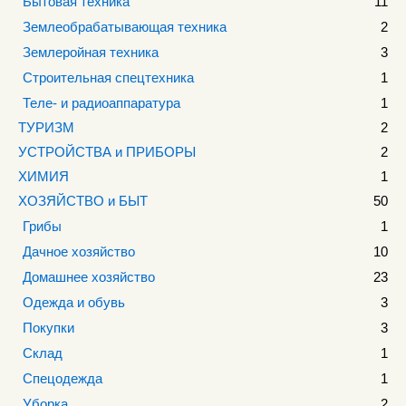
Бытовая техника
11
Землеобрабатывающая техника
2
Землеройная техника
3
Строительная спецтехника
1
Теле- и радиоаппаратура
1
ТУРИЗМ
2
УСТРОЙСТВА и ПРИБОРЫ
2
ХИМИЯ
1
ХОЗЯЙСТВО и БЫТ
50
Грибы
1
Дачное хозяйство
10
Домашнее хозяйство
23
Одежда и обувь
3
Покупки
3
Склад
1
Спецодежда
1
Уборка
2