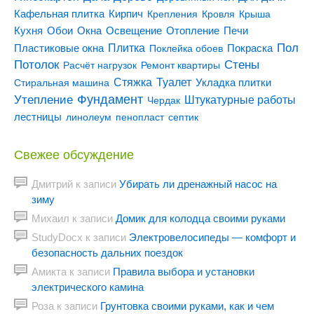
Кирпич
Кафельная плитка
Крепления
Кровля
Крыша
Кухня
Отопление
Обои
Окна
Освещение
Печи
Пол
Плитка
Покраска
Пластиковые окна
Поклейка обоев
Потолок
Стены
Расчёт нагрузок
Ремонт квартиры
Туалет
Стяжка
Стиральная машина
Укладка плитки
Утепление
Фундамент
Штукатурные работы
Чердак
лестницы
линолеум
пенопласт
септик
Свежее обсуждение
Дмитрий
к записи
Убирать ли дренажный насос на
зиму
Михаил
к записи
Домик для колодца своими руками
StudyDocx
к записи
Электровелосипеды — комфорт и
безопасность дальних поездок
Амикта
к записи
Правила выбора и установки
электрического камина
Роза
к записи
Грунтовка своими руками, как и чем