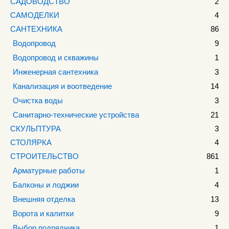
САДОВОДСТВО
2
САМОДЕЛКИ
4
САНТЕХНИКА
86
Водопровод
9
Водопровод и скважины
1
Инженерная сантехника
3
Канализация и воотведение
14
Очистка воды
3
Санитарно-технические устройства
21
СКУЛЬПТУРА
3
СТОЛЯРКА
4
СТРОИТЕЛЬСТВО
861
Арматурные работы
1
Балконы и лоджии
4
Внешняя отделка
13
Ворота и калитки
9
Выбор подрядчика
1