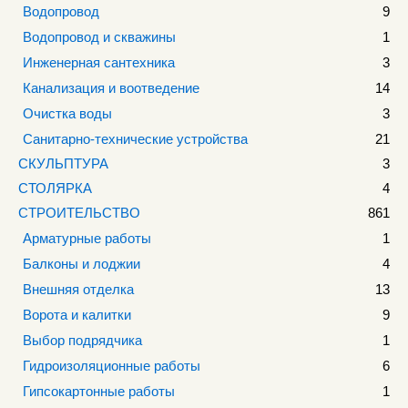
Водопровод
9
Водопровод и скважины
1
Инженерная сантехника
3
Канализация и воотведение
14
Очистка воды
3
Санитарно-технические устройства
21
СКУЛЬПТУРА
3
СТОЛЯРКА
4
СТРОИТЕЛЬСТВО
861
Арматурные работы
1
Балконы и лоджии
4
Внешняя отделка
13
Ворота и калитки
9
Выбор подрядчика
1
Гидроизоляционные работы
6
Гипсокартонные работы
1