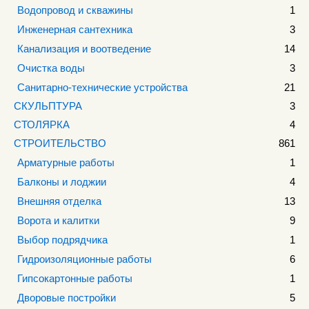
Водопровод и скважины
1
Инженерная сантехника
3
Канализация и воотведение
14
Очистка воды
3
Санитарно-технические устройства
21
СКУЛЬПТУРА
3
СТОЛЯРКА
4
СТРОИТЕЛЬСТВО
861
Арматурные работы
1
Балконы и лоджии
4
Внешняя отделка
13
Ворота и калитки
9
Выбор подрядчика
1
Гидроизоляционные работы
6
Гипсокартонные работы
1
Дворовые постройки
5