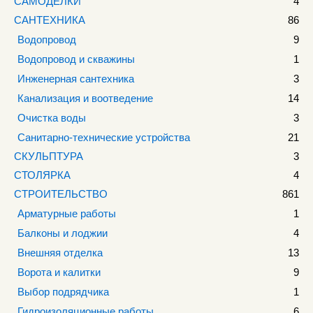
САМОДЕЛКИ
4
САНТЕХНИКА
86
Водопровод
9
Водопровод и скважины
1
Инженерная сантехника
3
Канализация и воотведение
14
Очистка воды
3
Санитарно-технические устройства
21
СКУЛЬПТУРА
3
СТОЛЯРКА
4
СТРОИТЕЛЬСТВО
861
Арматурные работы
1
Балконы и лоджии
4
Внешняя отделка
13
Ворота и калитки
9
Выбор подрядчика
1
Гидроизоляционные работы
6