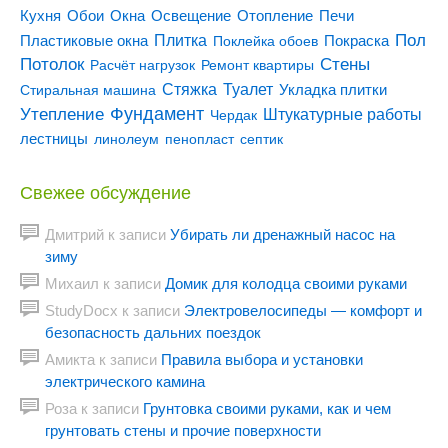
Кухня
Отопление
Обои
Окна
Освещение
Печи
Пол
Плитка
Покраска
Пластиковые окна
Поклейка обоев
Потолок
Стены
Расчёт нагрузок
Ремонт квартиры
Туалет
Стяжка
Стиральная машина
Укладка плитки
Утепление
Фундамент
Штукатурные работы
Чердак
лестницы
линолеум
пенопласт
септик
Свежее обсуждение
Дмитрий
к записи
Убирать ли дренажный насос на
зиму
Михаил
к записи
Домик для колодца своими руками
StudyDocx
к записи
Электровелосипеды — комфорт и
безопасность дальних поездок
Амикта
к записи
Правила выбора и установки
электрического камина
Роза
к записи
Грунтовка своими руками, как и чем
грунтовать стены и прочие поверхности