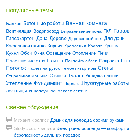
Популярные темы
Ванная комната
Бетонные работы
Балкон
Гараж
Вентиляция
ГКЛ
Водопровод
Выравнивание пола
Гипсокартон
Дача
Дерево
Для дачи
Деревянный пол
Кирпич
Кафельная плитка
Крепления
Кровля
Крыша
Кухня
Отопление
Обои
Окна
Освещение
Печи
Пол
Плитка
Покраска
Пластиковые окна
Поклейка обоев
Потолок
Стены
Расчёт нагрузок
Ремонт квартиры
Туалет
Стяжка
Стиральная машина
Укладка плитки
Утепление
Фундамент
Штукатурные работы
Чердак
лестницы
линолеум
пенопласт
септик
Свежее обсуждение
Михаил
к записи
Домик для колодца своими руками
StudyDocx
к записи
Электровелосипеды — комфорт и
безопасность дальних поездок